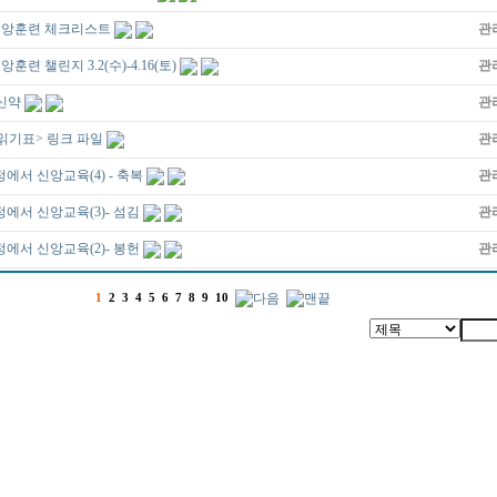
일 신앙훈련 체크리스트
관
앙훈련 챌린지 3.2(수)-4.16(토)
관
 신약
관
성경읽기표> 링크 파일
관
에서 신앙교육(4) - 축복
관
정에서 신앙교육(3)- 섬김
관
정에서 신앙교육(2)- 봉헌
관
1
2
3
4
5
6
7
8
9
10