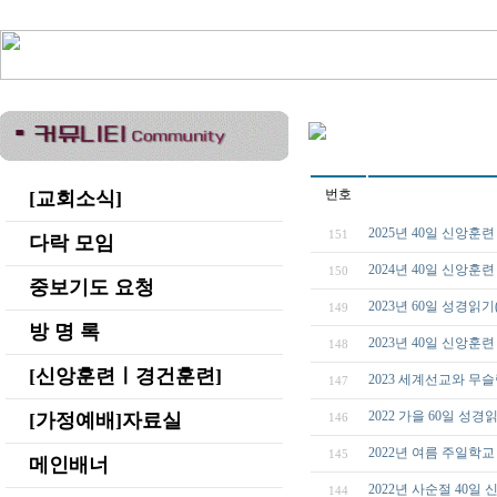
번호
[교회소식]
2025년 40일 신앙
151
다락 모임
2024년 40일 신앙
150
중보기도 요청
2023년 60일 성경읽기(
149
방 명 록
2023년 40일 신앙
148
[신앙훈련ㅣ경건훈련]
2023 세계선교와 무
147
2022 가을 60일 성
[가정예배]자료실
146
2022년 여름 주일학
145
메인배너
2022년 사순절 40일
144