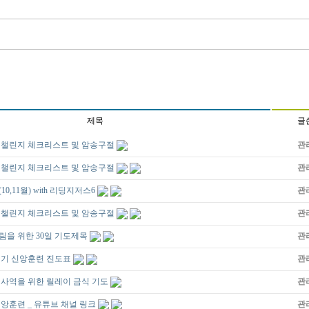
제목
글
훈련 챌린지 체크리스트 및 암송구절
관
훈련 챌린지 체크리스트 및 암송구절
관
10,11월) with 리딩지저스6
관
훈련 챌린지 체크리스트 및 암송구절
관
슬림을 위한 30일 기도제목
관
경읽기 신앙훈련 진도표
관
교 사역을 위한 릴레이 금식 기도
관
 신앙훈련 _ 유튜브 채널 링크
관