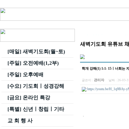
새벽기도회 유튜브 
[매일] 새벽기도회(월~토)
[주일] 오전예배(1,2부)
학개 강해(1) 1:1- 15ㅣ너희
[주일] 오후예배
관리자
글쓴이 :
날짜 :
26-03-
[수요] 기도회ㅣ성경강해
https://youtu.be/H_1q9BAy-y
[금요] 온라인 특강
[특별] 신년ㅣ창립ㅣ기타
.
교 회 행 사