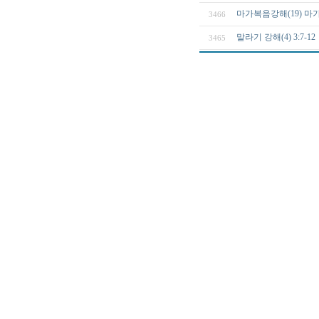
마가복음강해(19) 마가복
3466
말라기 강해(4) 3:7
3465