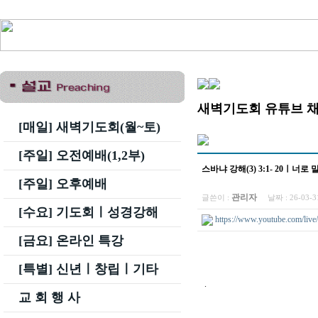
새벽기도회 유튜브 
[매일] 새벽기도회(월~토)
[주일] 오전예배(1,2부)
스바냐 강해(3) 3:1- 20ㅣ
[주일] 오후예배
관리자
글쓴이 :
날짜 :
26-03-
[수요] 기도회ㅣ성경강해
https://www.youtube.com/li
[금요] 온라인 특강
[특별] 신년ㅣ창립ㅣ기타
.
교 회 행 사