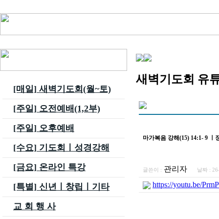
새벽기도회 유
[매일] 새벽기도회(월~토)
[주일] 오전예배(1,2부)
[주일] 오후예배
마가복음 강해(15) 14:1- 9
[수요] 기도회ㅣ성경강해
[금요] 온라인 특강
관리자
글쓴이 :
날짜 :
26
https://youtu.be/Pr
[특별] 신년ㅣ창립ㅣ기타
교 회 행 사