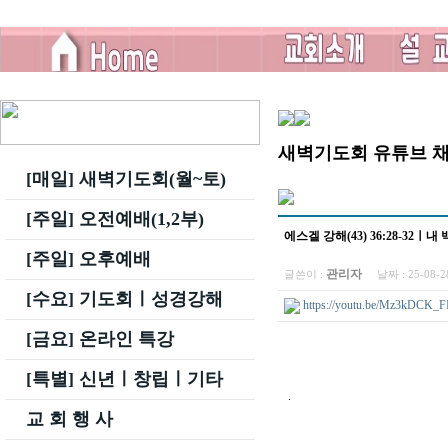
새벽기도회 유튜브 
[매일] 새벽기도회(월~토)
[주일] 오전예배(1,2부)
에스겔 강해(43) 36:28-32
[주일] 오후예배
관리자
글쓴이 :
날짜 :
25-08-
[수요] 기도회ㅣ성경강해
https://youtu.be/Mz3kDCK_F
[금요] 온라인 특강
[특별] 신년ㅣ창립ㅣ기타
.
교 회 행 사