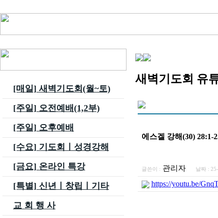
새벽기도회 유
[매일] 새벽기도회(월~토)
[주일] 오전예배(1,2부)
[주일] 오후예배
에스겔 강해(30) 28
[수요] 기도회ㅣ성경강해
[금요] 온라인 특강
관리자
글쓴이 :
날짜 :
25
https://youtu.be/Gn
[특별] 신년ㅣ창립ㅣ기타
교 회 행 사