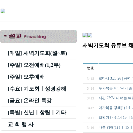
새벽기도회 유튜브 
[매일] 새벽기도회(월~토)
[주일] 오전예배(1,2부)
번호
[주일] 오후예배
로마서 3:23-26 | 공
3415
[수요] 기도회ㅣ성경강해
누가복음 18:15-17 | 
3414
시편 27:7-14 | 너
3413
[금요] 온라인 특강
마가복음 강해(1) 1:
3412
[특별] 신년ㅣ창립ㅣ기타
열왕기하 ６:14-19 
3411
교 회 행 사
나훔 강해(1) 1:1-
3410