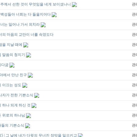
 16 ㅣ주께서 선한 것이 무엇임을 네게 보이셨나니
관
 16 ㅣ백성들아 너희는 다 들을지어다
관
17 ㅣ너는 일어나 가서 외치라
관
| ㅣ너의 마음의 교만이 너를 속였도다
관
의 밤을 지날 때에
관
하나님 말씀의 청지기
관
달리다굼
관
| 광야에서 만난 친구
관
령이 이끄는 성도
관
주의 사자가 전한 기쁜소식
관
령이 하나 되게 하신 것
관
모든 위로의 하나님
관
 천사들의 기쁜소식
관
-9:15 | 그 날에 내가 다윗의 무너진 장막을 일으키고
관