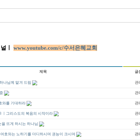
채널ㅣ
www.youtube.com/c/수서은혜교회
제목
글
평, 하나님께 맡겨 드림
관
존중
관
는 여호와를 기대하라
관
1- 8 ㅣ그리스도의 복음의 시작이라
관
ㅣ눈을 뜨게 하시는 하나님
관
 15 ㅣ여호와는 노하기를 더디하시며 권능이 크시며
관