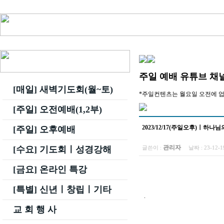
주일 예배 유튜브 채
[매일] 새벽기도회(월~토)
*주일컨텐츠는 월요일 오전에 
[주일] 오전예배(1,2부)
2023/12/17(주일오후)ㅣ하
[주일] 오후예배
관리자
글쓴이 :
날짜 :
23-12-
[수요] 기도회ㅣ성경강해
[금요] 온라인 특강
[특별] 신년ㅣ창립ㅣ기타
.
교 회 행 사