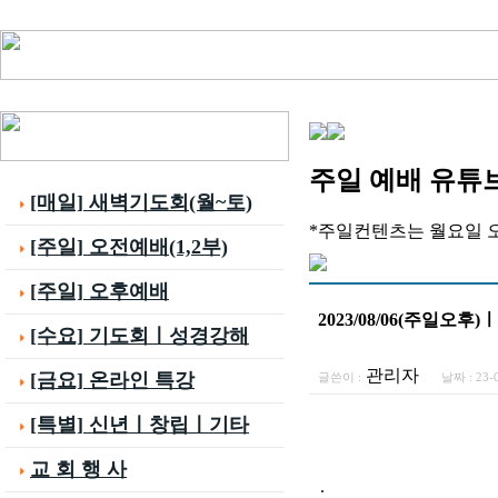
주일 예배 유튜
[매일] 새벽기도회(월~토)
*주일컨텐츠는 월요일 
[주일] 오전예배(1,2부)
[주일] 오후예배
2023/08/06(주일
[수요] 기도회ㅣ성경강해
관리자
[금요] 온라인 특강
글쓴이 :
날짜 :
23-
[특별] 신년ㅣ창립ㅣ기타
교 회 행 사
.